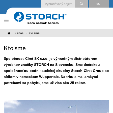
SK
O nás
Kto sme
Kto sme
Spoločnosť Ciret SK s.r.o. je výhradným distribútorom
výrobkov značky STORCH na Slovensku. Sme dcérskou
spoločnosťou podnikateľskej skupiny Storch-Ciret Group so
sídlom v nemeckom Wuppertale. Na trhu s maliarskymi
potrebami sa pohybujeme už viac ako 25 rokov.