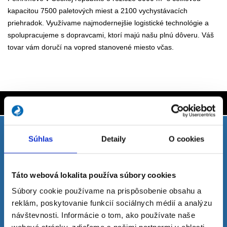
kapacitou 7500 paletových miest a 2100 vychystávacích
priehradok. Využívame najmodernejšie logistické technológie a
spolupracujeme s dopravcami, ktorí majú našu plnú dôveru. Váš
tovar vám doručí na vopred stanovené miesto včas.
Kontaktujte nás
Máte záujem o našu techniku STORCH?
Súhlas
Detaily
O cookies
Táto webová lokalita používa súbory cookies
Súbory cookie používame na prispôsobenie obsahu a
Môžete nás kontaktovať!
reklám, poskytovanie funkcií sociálnych médií a analýzu
Telefon: +421 346 540 150
návštevnosti. Informácie o tom, ako používate naše
E-mail:
ciret@ciret.sk