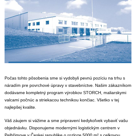
Počas tohto pôsobenia sme si vydobyli pevnú pozíciu na trhu s
náradím pre povrchové úpravy v stavebníctve. Našim zákazníkom
dodávame kompletný program výrobkov STORCH, maliarskymi
valcami počnúc a striekacou technikou končiac. Všetko v tej
najlepšej kvalite.
Váš záujem si vážime a sme pripravení kedykoľvek vybaviť vašu
objednávku. Disponujeme modernými logistickým centrem v
Pelhřimove v Českej republike o rozloze 5000 m² s celkovou