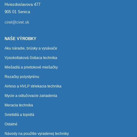
Hviezdoslavova 477
905 01 Senica
ciret@ciret.sk
NAŠE VÝROBKY
Aku náradie, brúsky a vysávače
Vysokotlaková čistiaca technika
Miešadlá a prietokové miešačky
Rezačky polystyrénu
Airless a HVLP striekacia technika
Mycie a odlučovacie zariadenia
Meracia technika
Svietidlá a topidlá
Ostatné
Návody na použitie vyradenej techniky