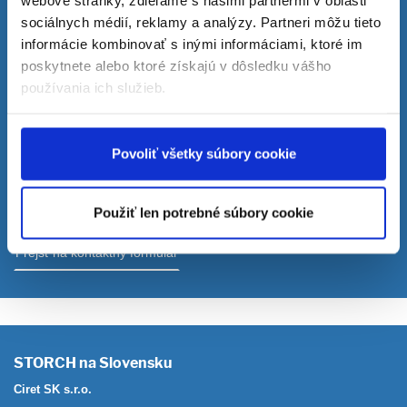
webové stránky, zdieľame s našimi partnermi v oblasti
sociálnych médií, reklamy a analýzy. Partneri môžu tieto
informácie kombinovať s inými informáciami, ktoré im
poskytnete alebo ktoré získajú v dôsledku vášho
používania ich služieb.
Kontakt na našich obchodných zástupcov a technikov
Povoliť všetky súbory cookie
Naši obchodní zástupcovia a technici značky STORCH sú Vám k
dispozícii. Nižšie nájdete kontaktný formulár, cez ktorý nás
môžete priamo kontaktovať.
Použiť len potrebné súbory cookie
Prejsť na kontaktný formulár
STORCH na Slovensku
Ciret SK s.r.o.